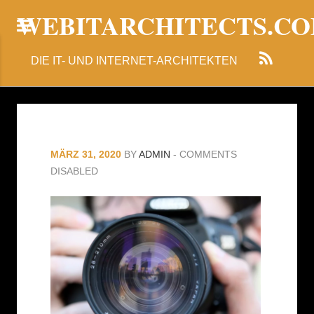
WEBITARCHITECTS.C
DIE IT- UND INTERNET-ARCHITEKTEN
MÄRZ 31, 2020
BY
ADMIN
-
COMMENTS
DISABLED