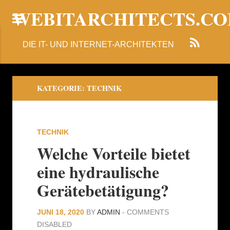
WEBITARCHITECTS.C
DIE IT- UND INTERNET-ARCHITEKTEN
KATEGORIE:
TECHNIK
TECHNIK
Welche Vorteile bietet
eine hydraulische
Gerätebetätigung?
JUNI 18, 2020
BY
ADMIN
-
COMMENTS
DISABLED