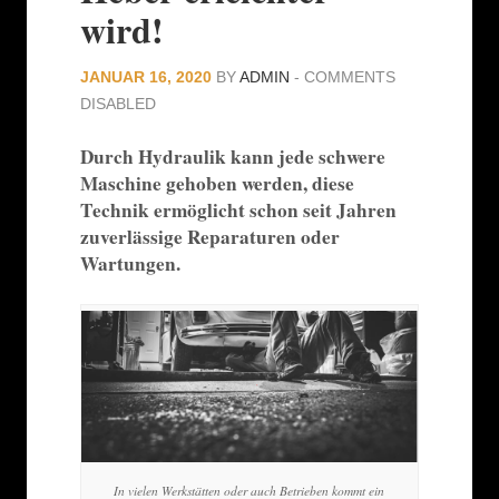
wird!
JANUAR 16, 2020
BY
ADMIN
-
COMMENTS
DISABLED
Durch Hydraulik kann jede schwere
Maschine gehoben werden, diese
Technik ermöglicht schon seit Jahren
zuverlässige Reparaturen oder
Wartungen.
In vielen Werkstätten oder auch Betrieben kommt ein