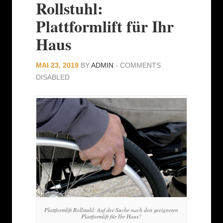
Rollstuhl:
Plattformlift für Ihr
Haus
MAI 23, 2019
BY
ADMIN
-
COMMENTS
DISABLED
Plattformlift Rollstuhl: Auf der Suche nach den geeigneten
Plattformlift für Ihr Haus?