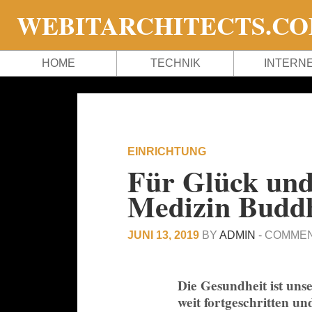
WEBITARCHITECTS.C
HOME
TECHNIK
INTERN
EINRICHTUNG
Für Glück und
Medizin Budd
JUNI 13, 2019
BY
ADMIN
-
COMMEN
Die Gesundheit ist unse
weit fortgeschritten u