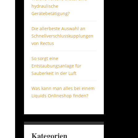
hydraulische
Gerätebetätigung?
Die allerbeste Auswahl an
Schnellverschlusskupplungen
von Rectus
So sorgt eine
Entstaubungsanlage für
Sauberkeit in der Luft
Was kann man alles bei einem
Liquids Onlineshop finden?
Kategorien