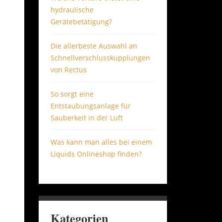
hydraulische
Gerätebetätigung?
Die allerbeste Auswahl an
Schnellverschlusskupplungen
von Rectus
So sorgt eine
Entstaubungsanlage für
Sauberkeit in der Luft
Was kann man alles bei einem
Liquids Onlineshop finden?
Kategorien