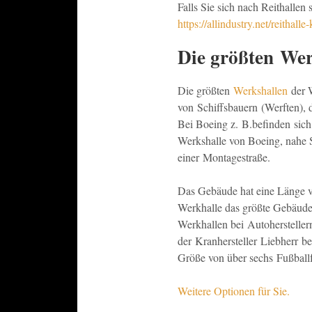
Falls Sie sich nach Reithallen
https://allindustry.net/reithalle
Die größten Wer
Die größten
Werkshallen
der W
von Schiffsbauern (Werften),
Bei Boeing z. B.befinden sich
Werkshalle von Boeing, nahe S
einer Montagestraße.
Das Gebäude hat eine Länge v
Werkhalle das größte Gebäude 
Werkhallen bei Autoherstelle
der Kranhersteller Liebherr be
Größe von über sechs Fußballf
Weitere Optionen für Sie.