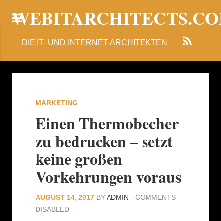
WEBITARCHITECTS.C
DIE IT- UND INTERNET-ARCHITEKTEN
MARKETING
Einen Thermobecher
zu bedrucken – setzt
keine großen
Vorkehrungen voraus
AUGUST 14, 2017
BY
ADMIN
-
COMMENTS
DISABLED