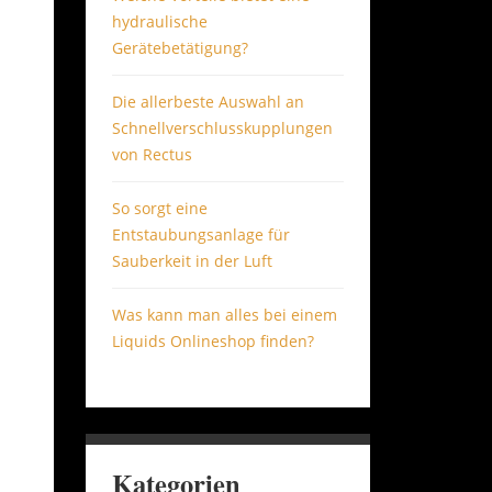
hydraulische
Gerätebetätigung?
Die allerbeste Auswahl an
Schnellverschlusskupplungen
von Rectus
So sorgt eine
Entstaubungsanlage für
Sauberkeit in der Luft
Was kann man alles bei einem
Liquids Onlineshop finden?
Kategorien