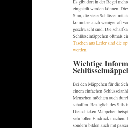
Es gibt dort in der Regel meh
eingeteilt werden können. Die
Sinn, die viele Schlüssel mit s
kommt es auch weniger oft vor,
geschwächt sind. Die scharfk
Schlüsselmäppchen oftmals ei
Taschen aus Leder sind die op
werden
.
Wichtige Inform
Schlüsselmäppc
Bei den Mäppchen für die Schl
einem einfachen Schlüsselanhän
Menschen möchten auch durch
schaffen. Bezüglich des Stils 
Die schicken Mäppchen beispi
sehr tollen Eindruck machen. 
sondern bilden auch mit pas