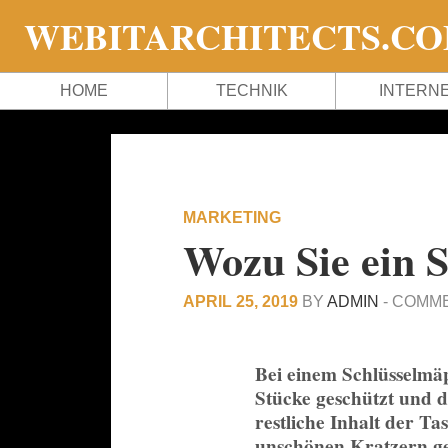
WEBITARCHITECTS.C
HOME
TECHNIK
INTERN
MARKETING
Wozu Sie ein 
APRIL 25, 2019
BY
ADMIN
-
COMME
Bei einem Schlüsselmä
Stücke geschützt und d
restliche Inhalt der T
unschönen Kratzern ge