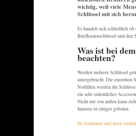
wichtig, weil viele Men
Schlüssel mit sich her
Es handelt sich schließlich of
Briefkastenschlüssel und den S
Was ist bei de
beachten?
Werden mehrere Schlüssel get
untergebracht. Die einzelnen 
Notfällen werden die Schlüsse
ein sehr ordentliches Accessoi
Nicht nur von außen kann sic
Inneren ist einiges geboten.
Im Sortiment sind noch zusätz