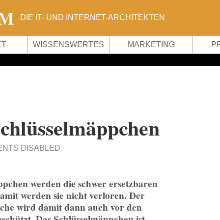
OM
DIE IT- UND INTERNET-ARCHITEKTEN
ET
WISSENSWERTES
MARKETING
P
Schlüsselmäppchen
NTS DISABLED
ppchen werden die schwer ersetzbaren
amit werden sie nicht verloren. Der
asche wird damit dann auch vor den
schützt. Das Schlüsselmäppchen ist