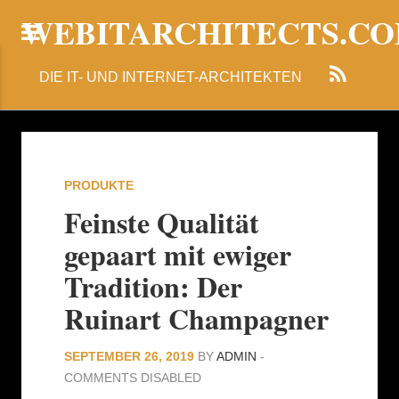
WEBITARCHITECTS.C
DIE IT- UND INTERNET-ARCHITEKTEN
PRODUKTE
Feinste Qualität
gepaart mit ewiger
Tradition: Der
Ruinart Champagner
SEPTEMBER 26, 2019
BY
ADMIN
-
COMMENTS DISABLED