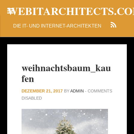
WEBITARCHITECTS.C
DIE IT- UND INTERNET-ARCHITEKTEN
weihnachtsbaum_kau
fen
DEZEMBER 21, 2017
BY
ADMIN
-
COMMENTS
DISABLED