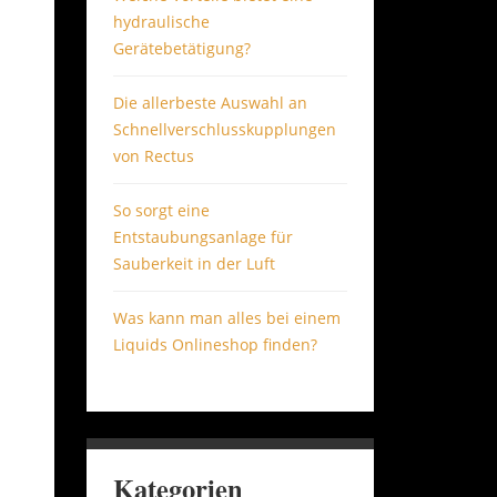
hydraulische
Gerätebetätigung?
Die allerbeste Auswahl an
Schnellverschlusskupplungen
von Rectus
So sorgt eine
Entstaubungsanlage für
Sauberkeit in der Luft
Was kann man alles bei einem
Liquids Onlineshop finden?
Kategorien