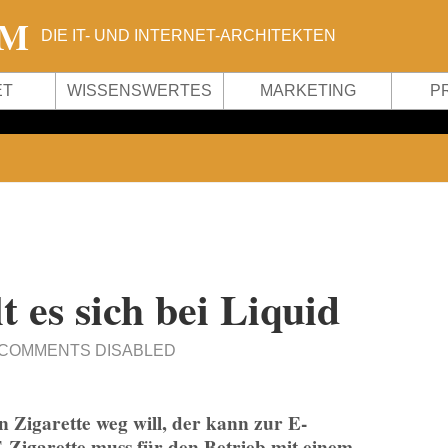
OM
DIE IT- UND INTERNET-ARCHITEKTEN
ET
WISSENSWERTES
MARKETING
P
es sich bei Liquid
COMMENTS DISABLED
n Zigarette weg will, der kann zur E-
 E-Zigarette muss für den Betrieb mit einem