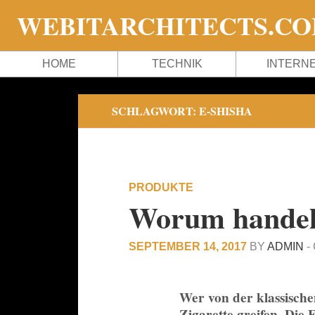
WEBITARCHITECTS.C
HOME
TECHNIK
INTERN
SCHLAGWORT:
E-SHISHA
PRODUKTE
Worum handelt 
SEPTEMBER 14, 2017
BY
ADMIN
-
Wer von der klassische
Zigarette greifen. Die