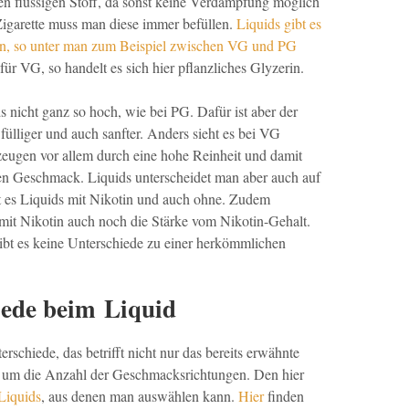
nen flüssigen Stoff, da sonst keine Verdampfung möglich
Zigarette muss man diese immer befüllen.
Liquids gibt es
en, so unter man zum Beispiel zwischen VG und PG
für VG, so handelt es sich hier pflanzliches Glyzerin.
s nicht ganz so hoch, wie bei PG. Dafür ist aber der
fülliger und auch sanfter. Anders sieht es bei VG
eugen vor allem durch eine hohe Reinheit und damit
en Geschmack. Liquids unterscheidet man aber auch auf
t es Liquids mit Nikotin und auch ohne. Zudem
 mit Nikotin auch noch die Stärke vom Nikotin-Gehalt.
ibt es keine Unterschiede zu einer herkömmlichen
ede beim Liquid
rschiede, das betrifft nicht nur das bereits erwähnte
er um die Anzahl der Geschmacksrichtungen. Den hier
Liquids
, aus denen man auswählen kann.
Hier
finden