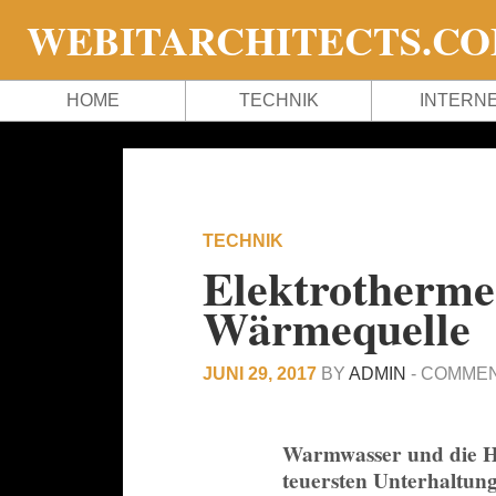
WEBITARCHITECTS.C
HOME
TECHNIK
INTERN
TECHNIK
Elektrotherme
Wärmequelle
JUNI 29, 2017
BY
ADMIN
-
COMMEN
Warmwasser und die He
teuersten Unterhaltung