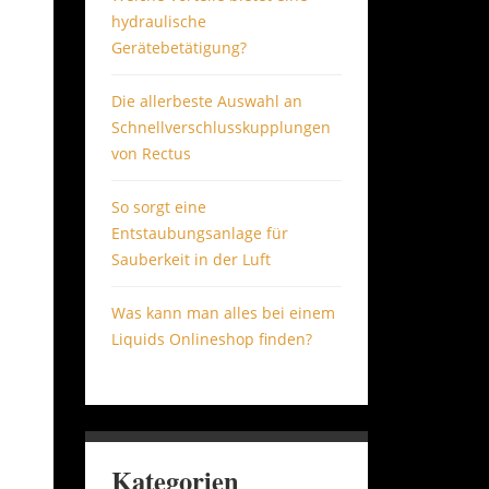
hydraulische
Gerätebetätigung?
Die allerbeste Auswahl an
Schnellverschlusskupplungen
von Rectus
So sorgt eine
Entstaubungsanlage für
Sauberkeit in der Luft
Was kann man alles bei einem
Liquids Onlineshop finden?
Kategorien