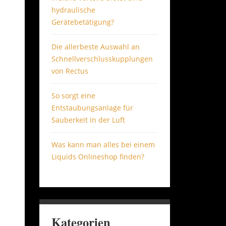
hydraulische
Gerätebetätigung?
Die allerbeste Auswahl an
Schnellverschlusskupplungen
von Rectus
So sorgt eine
Entstaubungsanlage für
Sauberkeit in der Luft
Was kann man alles bei einem
Liquids Onlineshop finden?
Kategorien