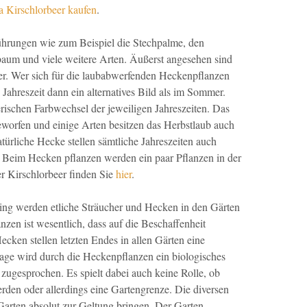
 Kirschlorbeer kaufen
.
führungen wie zum Beispiel die Stechpalme, den
aum und viele weitere Arten. Äußerst angesehen sind
er. Wer sich für die laubabwerfenden Heckenpflanzen
en Jahreszeit dann ein alternatives Bild als im Sommer.
erischen Farbwechsel der jeweiligen Jahreszeiten. Das
worfen und einige Arten besitzen das Herbstlaub auch
türliche Hecke stellen sämtliche Jahreszeiten auch
 Beim Hecken pflanzen werden ein paar Pflanzen in der
er Kirschlorbeer finden Sie
hier
.
g werden etliche Sträucher und Hecken in den Gärten
nzen ist wesentlich, dass auf die Beschaffenheit
cken stellen letzten Endes in allen Gärten eine
age wird durch die Heckenpflanzen ein biologisches
zugesprochen. Es spielt dabei auch keine Rolle, ob
rden oder allerdings eine Gartengrenze. Die diversen
arten absolut zur Geltung bringen. Der Garten