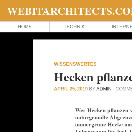
WEBITARCHITECTS.C
HOME
TECHNIK
INTERN
WISSENSWERTES
Hecken pflanz
APRIL 25, 2019
BY
ADMIN
-
COMME
Wer Hecken pflanzen wi
naturgemäße Abgrenzun
immergrüne Hecke mag
Lebensraum für Igel, 