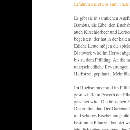
Erfahren Sie etwas zum Thema
Es gibt sie in sämtlichen Aus
Bambus, die Eibe, den Buchsb
auch Kirschlorbeer und Lorbe
begeistert, der hat in der kalt
Etliche Leute mögen die spiel
Blattwerk wird im Herbst abge
bis zu dem Frühling. An die na
unterschiedliche Erwartungen.
Herbstzeit gepflanzt. Mehr üb
Im Hochsommer und im Frühlin
gestutzt. Beim Erwerb der Pfla
geachtet wird. Die hübschen He
Dekoration dar. Der Gartenanl
und schönes Erscheinungsbild 
bestimmte Pflanzen benutzt we
Möglichkeiten vermögen den G