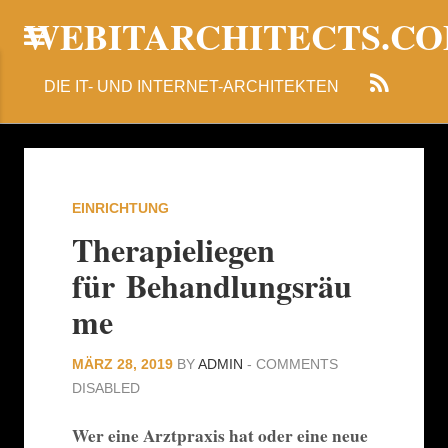
WEBITARCHITECTS.C
DIE IT- UND INTERNET-ARCHITEKTEN
EINRICHTUNG
Therapieliegen
für Behandlungsräu
me
MÄRZ 28, 2019
BY
ADMIN
-
COMMENTS
DISABLED
Wer eine Arztpraxis hat oder eine neue