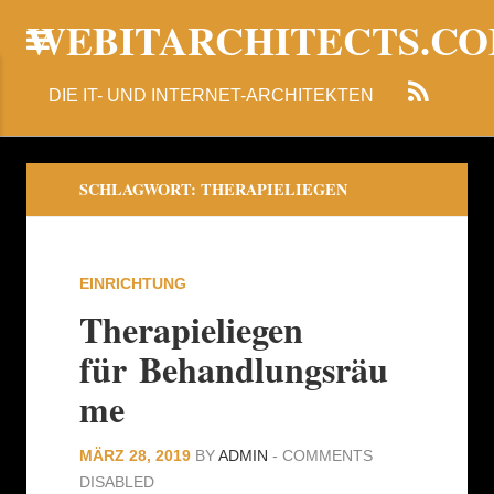
WEBITARCHITECTS.C
DIE IT- UND INTERNET-ARCHITEKTEN
SCHLAGWORT:
THERAPIELIEGEN
EINRICHTUNG
Therapieliegen
für Behandlungsräu
me
MÄRZ 28, 2019
BY
ADMIN
-
COMMENTS
DISABLED