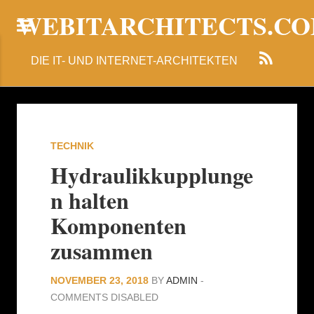
WEBITARCHITECTS.C
DIE IT- UND INTERNET-ARCHITEKTEN
TECHNIK
Hydraulikkupplunge
n halten
Komponenten
zusammen
NOVEMBER 23, 2018
BY
ADMIN
-
COMMENTS DISABLED