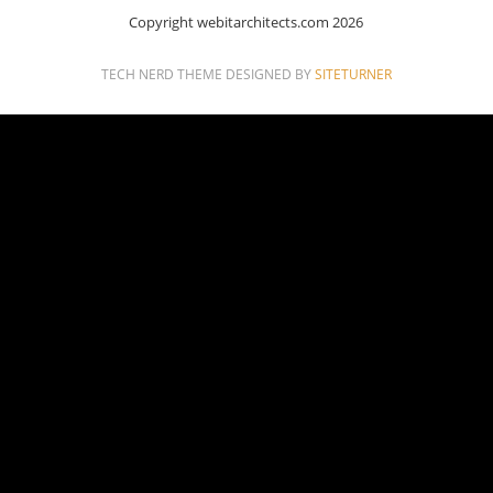
Copyright webitarchitects.com 2026
TECH NERD THEME DESIGNED BY
SITETURNER